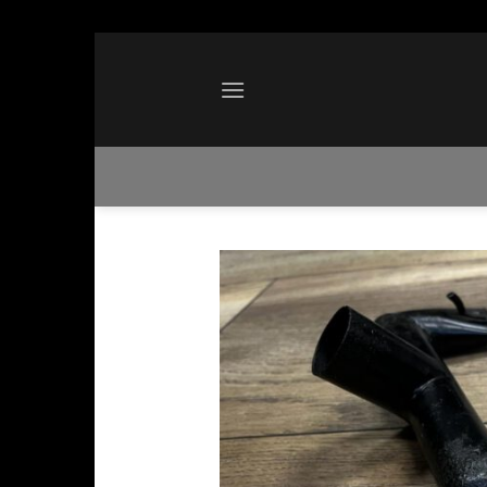
Ga
naar
inhoud