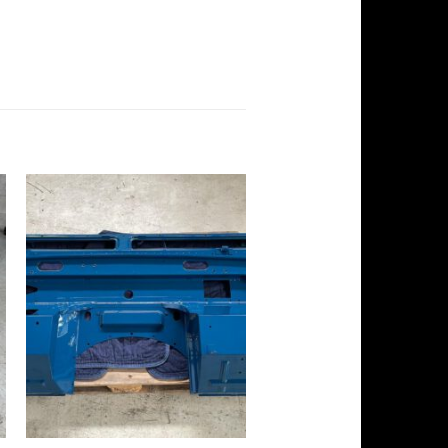
ONDERDELEN
Windscreen wiper motor gas
Series 2(A)